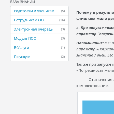
БАЗА ЗНАНИЙ
Родителям и ученикам
(5)
Почему в результ
слишком мало дет
Сотрудникам ОО
(16)
а
.
При запуске ком
Электронная очередь
(3)
параметр “погреш
Модуль ПОО
(3)
Напоминание:
в «Си
Е-Услуги
(1)
параметр «Погрешн
значение 7 дней. Ег
Госуслуги
(2)
Так же при запуске
«Погрешность жела
От значения 
комплектование.